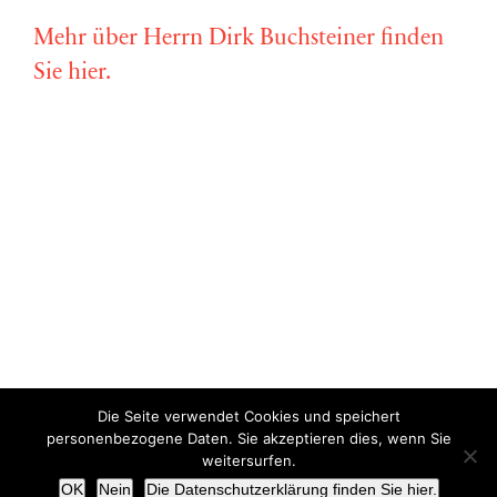
Mehr über Herrn Dirk Buchsteiner finden
Sie hier.
Die Seite verwendet Cookies und speichert
Copyright © Miriam Vollmer 2018-2022 |
Impressum
|
Datenschutz
personenbezogene Daten. Sie akzeptieren dies, wenn Sie
weitersurfen.
X
OK
Nein
Die Datenschutzerklärung finden Sie hier.