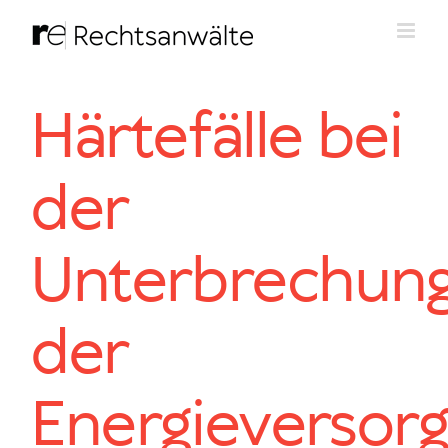
Zum
Inhalt
springen
Härtefälle bei
der
Unterbrechun
der
Energieversor