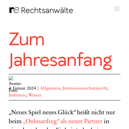
Zum
Inhalt
springen
Zum
Jahresanfang
4. Januar 2024
|
Allgemein
,
Immissionsschutzrecht
,
Industrie
,
Wasser
„Neues Spiel neues Glück“ heißt nicht nur
beim
„Onboarding“ als neuer Partner
in