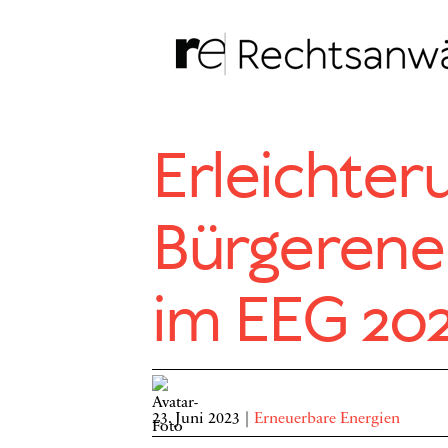
Zum
Inhalt
springen
Erleichter
Bürgerener
im EEG 20
23. Juni 2023
|
Erneuerbare Energien