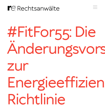
Zum
Inhalt
springen
#FitFor55: Die
Änderungsvors
zur
Energieeffizien
Richtlinie