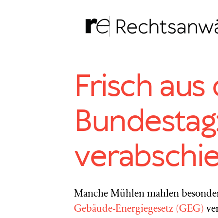
Zum
Inhalt
springen
Frisch aus
Bundestag:
verabschi
Manche Mühlen mahlen besonders
Gebäude-Energiegesetz (GEG)
ver