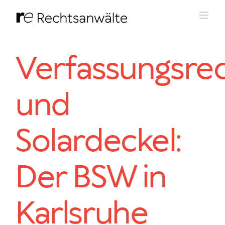
Zum
Inhalt
springen
Verfassungsre
und
Solardeckel:
Der BSW in
Karlsruhe