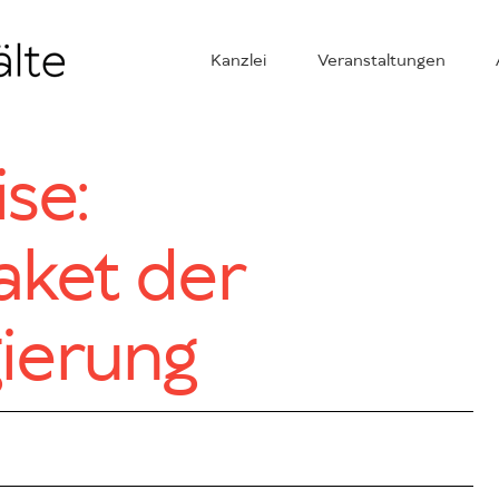
Kanzlei
Veranstaltungen
se:
aket der
ierung