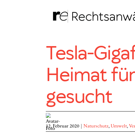
Zum
Inhalt
springen
Tesla-Giga
Heimat fü
gesucht
12. Februar 2020
|
Naturschutz
,
Umwelt
,
Ve