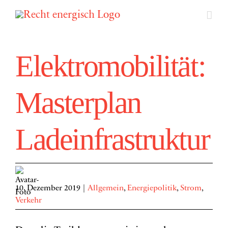
Zum
Inhalt
springen
Elektromobilität:
Masterplan
Ladeinfrastruktur
10. Dezember 2019
|
Allgemein
,
Energiepolitik
,
Strom
,
Verkehr