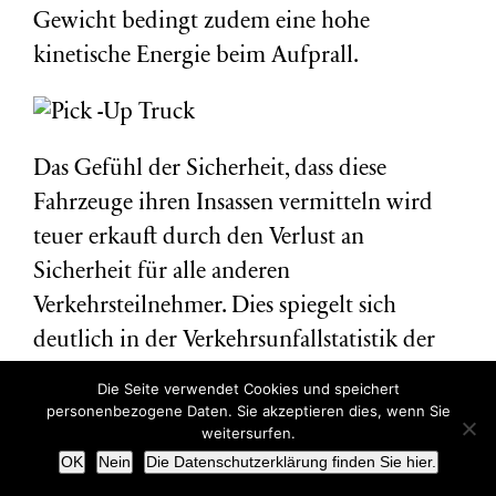
Gewicht bedingt zudem eine hohe
kinetische Energie beim Aufprall.
Das Gefühl der Sicherheit, dass diese
Fahrzeuge ihren Insassen vermitteln wird
teuer erkauft durch den Verlust an
Sicherheit für alle anderen
Verkehrsteilnehmer. Dies spiegelt sich
deutlich in der Verkehrsunfallstatistik der
USA wieder, die nach dem kontinuierlichen
Die Seite verwendet Cookies und speichert
Sinken der Unfallzahlen bis ca 2010 seitdem
personenbezogene Daten. Sie akzeptieren dies, wenn Sie
weitersurfen.
einen deutlichen Anstieg verzeichnet.
OK
Nein
Die Datenschutzerklärung finden Sie hier.
Besonders drastisch ist der Anstieg bei den