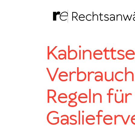
Zum
Inhalt
springen
Kabinettse
Verbrauche
Regeln für
Gaslieferv