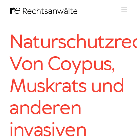
Zum
Inhalt
springen
Naturschutzrec
Von Coypus,
Muskrats und
anderen
invasiven