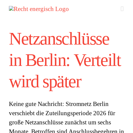
Zum
Inhalt
springen
Netzanschlüsse
in Berlin: Verteilt
wird später
Keine gute Nachricht: Stromnetz Berlin
verschiebt die Zuteilungsperiode 2026 für
große Netzanschlüsse zunächst um sechs
Monate. Betroffen sind Anschlussbegehren in