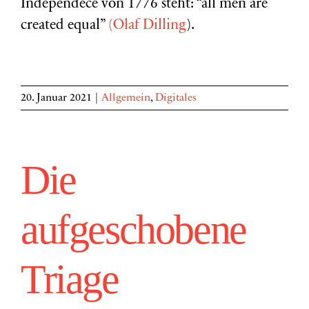
Independece von 1776 steht: “all men are
created equal”
(Olaf
Dilling
).
20. Januar 2021
|
Allgemein
,
Digitales
Die
aufgeschobene
Triage