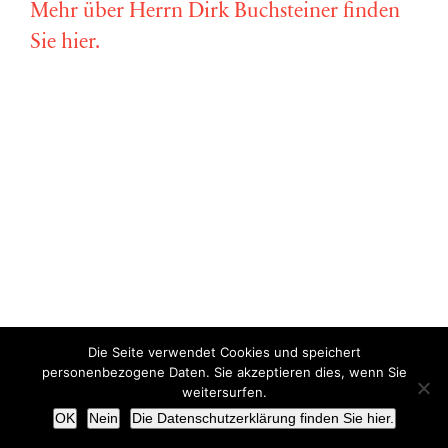
Mehr über Herrn Dirk Buchsteiner finden
Sie hier.
Die Seite verwendet Cookies und speichert
Copyright © Miriam Vollmer 2018-2022 |
Impressum
|
Datenschutz
personenbezogene Daten. Sie akzeptieren dies, wenn Sie
weitersurfen.
X
OK
Nein
Die Datenschutzerklärung finden Sie hier.