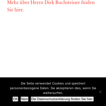
Mehr über Herrn Dirk Buchsteiner finden
Sie hier.
Die Seite verwendet Cookies und speichert
Copyright © Miriam Vollmer 2018-2022 |
Impressum
|
Datenschutz
personenbezogene Daten. Sie akzeptieren dies, wenn Sie
weitersurfen.
X
OK
Nein
Die Datenschutzerklärung finden Sie hier.