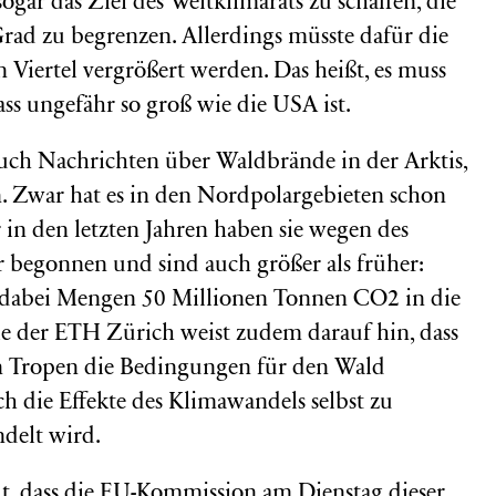
ogar das Ziel des Weltklimarats zu schaffen, die
ad zu begrenzen. Allerdings müsste dafür die
 Viertel vergrößert werden. Das heißt, es muss
ass ungefähr so groß wie die USA ist.
uch Nachrichten über Waldbrände in der Arktis,
. Zwar hat es in den Nordpolargebieten schon
n den letzten Jahren haben sie wegen des
 begonnen und sind auch größer als früher:
en dabei Mengen 50 Millionen Tonnen CO2 in die
e der ETH Zürich weist zudem darauf hin, dass
n Tropen die Bedingungen für den Wald
ch die Effekte des Klimawandels selbst zu
ndelt wird.
ut, dass die EU-Kommission am Dienstag dieser