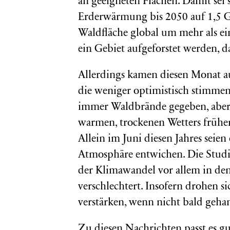
an geeigneten Flächen. Damit sei s
Erderwärmung bis 2050 auf 1,5 Gr
Waldfläche global um mehr als ein
ein Gebiet aufgeforstet werden, d
Allerdings kamen diesen Monat a
die weniger optimistisch stimmen
immer Waldbrände gegeben, aber i
warmen, trockenen Wetters früher
Allein im Juni diesen Jahres sei
Atmosphäre entwichen. Die Studi
der Klimawandel vor allem in de
verschlechtert. Insofern drohen si
verstärken, wenn nicht bald geha
Zu diesen Nachrichten passt es g