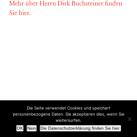
Mehr über Herrn Dirk Buchsteiner finden
Sie hier.
Die Seite verwendet Cookies und speichert
Copyright © Miriam Vollmer 2018-2022 |
Impressum
|
Datenschutz
personenbezogene Daten. Sie akzeptieren dies, wenn Sie
weitersurfen.
X
OK
Nein
Die Datenschutzerklärung finden Sie hier.