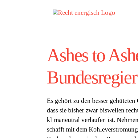
Zum
Inhalt
springen
Ashes to Ash
Bundesregie
Es gehört zu den besser gehüteten
dass sie bisher zwar bisweilen rech
klimaneutral verlaufen ist. Nehme
schafft mit dem Kohleverstromun