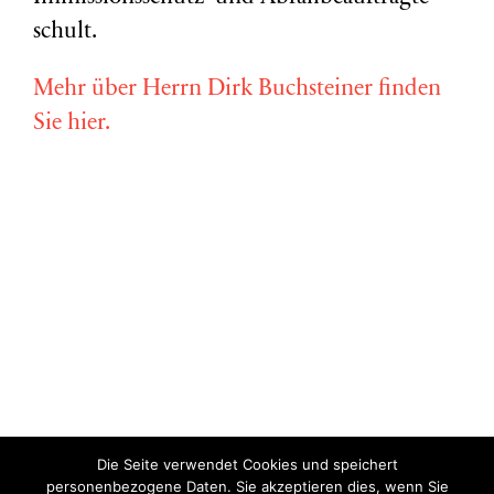
schult.
Mehr über Herrn Dirk Buchsteiner finden
Sie hier.
Die Seite verwendet Cookies und speichert
Copyright © Miriam Vollmer 2018-2022 |
Impressum
|
Datenschutz
personenbezogene Daten. Sie akzeptieren dies, wenn Sie