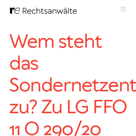
Zum
Inhalt
springen
Wem steht
das
Sondernetzent
zu? Zu LG FFO
11 O 290/20