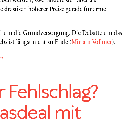
en werden, zwei andere sich aber als
 drastisch höherer Preise gerade für arme
rund um die Grundversorgung. Die Debatte um das
bs ist längst nicht zu Ende (
Miriam Vollmer
).
eb
r Fehlschlag?
asdeal mit