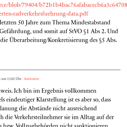
urce/blob/79404/b72b1b4bac76afabacecb6a3c64708
erten-radverkehrsfuehrung-data.pdf
 letzten 50 Jahre zum Thema Mindestabstand
 Gefährdung, und somit auf StVO §1 Abs 2. Und
 die Überarbeitung/Konkretisierung des §5 Abs.
25 um 13:02 Uhr
- Antworten
nweis. Ich bin im Ergebnis vollkommen
 eindeutiger Klarstellung ist es aber so, dass
lanung die Abstände nicht ausreichend
ch die Verkehrsteilnehmer sie im Alltag auf der
en bzw. Vollzugbehörden nicht sanktionieren.