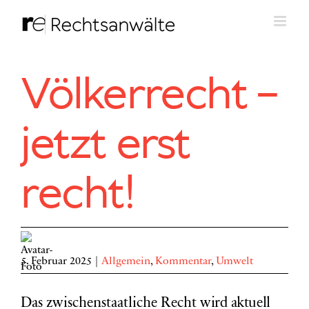
Zum
Inhalt
springen
Völkerrecht –
jetzt erst
recht!
5. Februar 2025
|
Allgemein
,
Kommentar
,
Umwelt
Das zwischenstaatliche Recht
wird aktuell