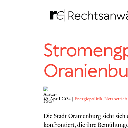
Zum
Inhalt
springen
Stromengp
Oranienbu
19. April 2024
|
Energiepolitik
,
Netzbetrieb
Die Stadt Oranienburg sieht sich 
konfrontiert, die ihre Bemühu