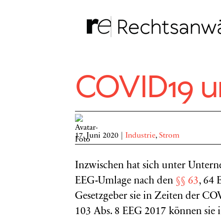
Zum
Inhalt
springen
COVID19 u
17. Juni 2020
|
Industrie
,
Strom
Inzwischen hat sich unter Unter
EEG-Umlage nach den
§§ 63
, 64
Gesetzgeber sie in Zeiten der C
103 Abs. 8 EEG 2017 können sie i