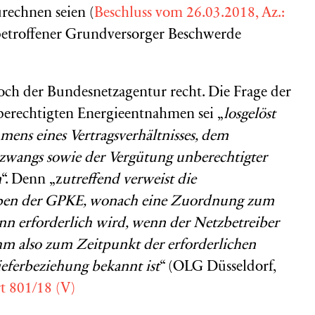
rechnen seien (
Beschluss vom 26.03.2018, Az.:
 betroffener Grundversorger Beschwerde
ch der Bundesnetzagentur recht. Die Frage der
berechtigten Energieentnahmen sei „
losgelöst
ens eines Vertragsverhältnisses, dem
szwangs sowie der Vergütung unberechtigter
n
“. Denn „z
utreffend verweist die
aben der GPKE, wonach eine Zuordnung zum
n erforderlich wird, wenn der Netzbetreiber
hm also zum Zeitpunkt der erforderlichen
eferbeziehung bekannt ist
“ (OLG Düsseldorf,
t 801/18 (V)