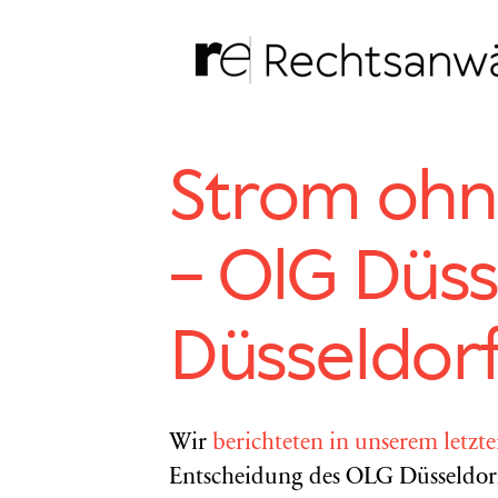
Zum
Inhalt
springen
Strom ohne 
– OlG Düss
Düsseldor
Wir
berichteten in unserem letzt
Entscheidung des OLG Düsseldorf