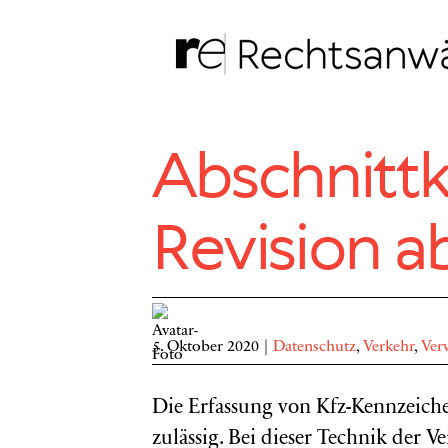
Zum
Inhalt
springen
Abschnittk
Revision a
5. Oktober 2020
|
Datenschutz
,
Verkehr
,
Ver
Die Erfassung von Kfz-Kennzeichen
zulässig. Bei dieser Technik der