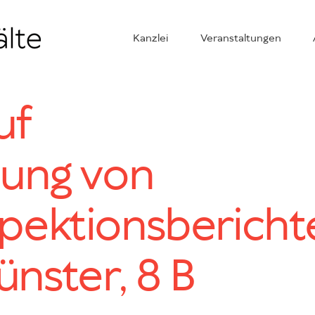
Kanzlei
Veranstaltungen
uf
tung von
pektionsbericht
nster, 8 B