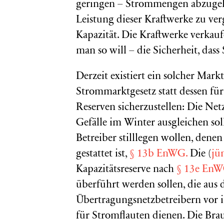
geringen – Strommengen abzugelt
Leistung dieser Kraftwerke zu ver
Kapazität. Die Kraftwerke verkau
man so will – die Sicherheit, dass
Derzeit existiert ein solcher Mar
Strommarktgesetz statt dessen fü
Reserven sicherzustellen: Die Net
Gefälle im Winter ausgleichen soll
Betreiber stilllegen wollen, dene
gestattet ist,
§ 13b EnWG.
Die (
jü
Kapazitätsreserve nach
§ 13e En
überführt werden sollen, die au
Übertragungsnetzbetreibern vor i
für Stromflauten dienen. Die Br