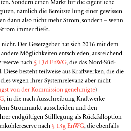
en. Sondern einen Markt für die eigentliche
güten, nämlich die Bereitstellung einer gewissen
fen dann also nicht mehr Strom, sondern – wenn
 Strom immer fließt.
kt nicht. Der Gesetzgeber hat sich 2016 mit dem
r andere Möglichkeiten entschieden, ausreichend
zreserve nach
§ 13d EnWG
, die das Nord-Süd-
. Diese besteht teilweise aus Kraftwerken, die die
n dies wegen ihrer Systemrelevanz aber nicht
ngst von der Kommission genehmigte
)
WG
, in die nach Ausschreibung Kraftwerke
s dem Strommarkt ausscheiden und den
hrer endgültigen Stilllegung als Rückfalloption
aunkohlereserve nach
§ 13g EnWG
, die ebenfalls