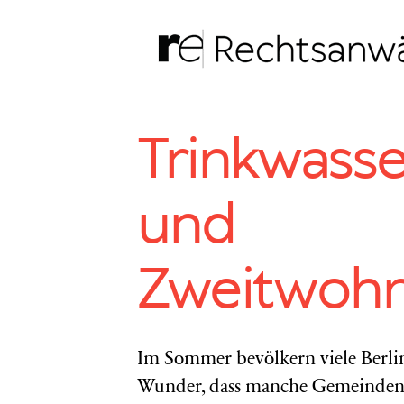
Zum
Inhalt
springen
Trinkwass
und
Zweitwohn
Im Sommer bevölkern viele Berli
Wunder, dass manche Gemeinden v