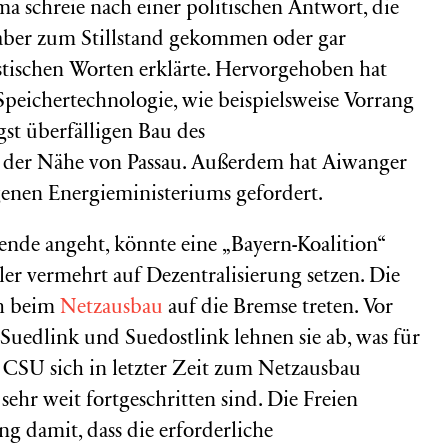
a schreie nach einer politischen Antwort, die
 aber zum Stillstand gekommen oder gar
astischen Worten erklärte. Hervorgehoben hat
eichertechnologie, wie beispielsweise Vorrang
gst überfälligen Bau des
 der Nähe von Passau. Außerdem hat Aiwanger
igenen Energieministeriums gefordert.
nde angeht, könnte eine „Bayern-Koalition“
er vermehrt auf Dezentralisierung setzen. Die
ch beim
Netzausbau
auf die Bremse treten. Vor
Suedlink und Suedostlink lehnen sie ab, was für
ie CSU sich in letzter Zeit zum Netzausbau
ehr weit fortgeschritten sind. Die Freien
 damit, dass die erforderliche