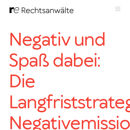
Zum
Inhalt
springen
Negativ und
Spaß dabei:
Die
Langfriststrate
Negativemissi