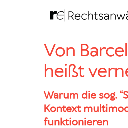
Zum
Inhalt
springen
Von Barce
heißt vern
Warum die sog. “
Kontext multimodu
funktionieren