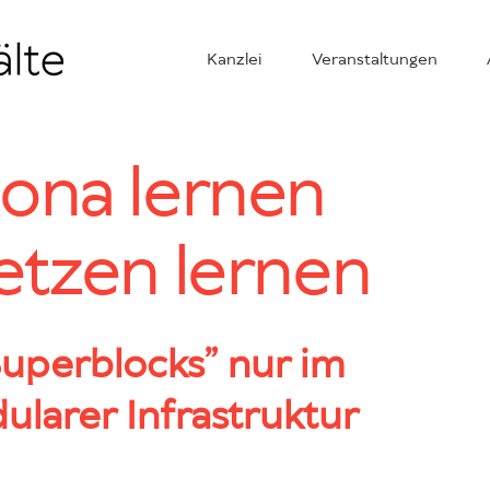
Kanzlei
Veranstaltungen
lona lernen
etzen lernen
Superblocks” nur im
larer Infrastruktur