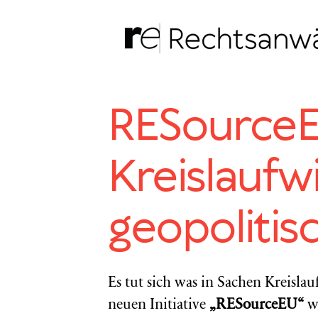
Zum
Inhalt
springen
RESourceE
Kreislaufwi
geopolitis
Es tut sich was in Sachen Kreisla
neuen Initiative
„RESourceEU“
wi