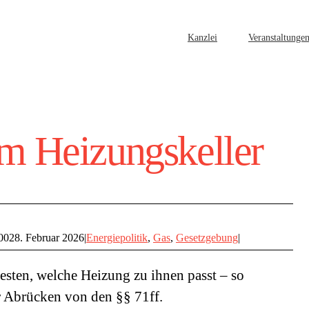
Kanzlei
Veranstaltunge
im Heizungskeller
00
28. Februar 2026
|
Energiepolitik
,
Gas
,
Gesetzgebung
|
esten, welche Heizung zu ihnen passt – so
r Abrücken von den §§ 71ff.