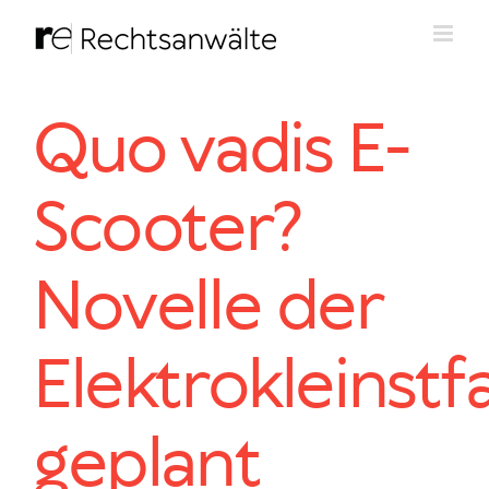
Zum
Inhalt
springen
Quo vadis E-
Scooter?
Novelle der
Elektrokleinst
geplant