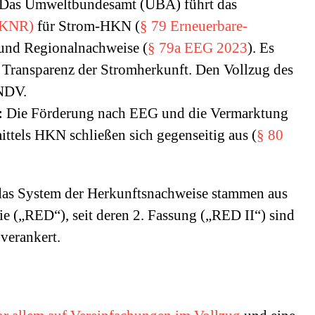
Das Umweltbundesamt (UBA) führt das
(HKNR)
für Strom-HKN (
§ 79 Erneuerbare-
nd Regionalnachweise (
§ 79a EEG 2023
). Es
nd Transparenz der Stromherkunft. Den Vollzug des
NDV.
:
Die Förderung nach EEG und die Vermarktung
ttels HKN schließen sich gegenseitig aus (
§ 80
das System der Herkunftsnachweise stammen aus
ie („RED“), seit deren 2. Fassung („RED II“) sind
 verankert.