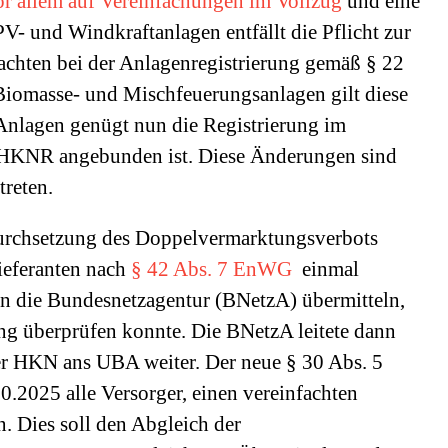
or allem auf Vereinfachungen im Vollzug
und eine
PV- und Windkraftanlagen entfällt die Pflicht zur
chten bei der Anlagenregistrierung gemäß § 22
iomasse- und Mischfeuerungsanlagen gilt diese
 Anlagen genügt nun die Registrierung im
 HKNR angebunden ist. Diese Änderungen sind
treten.
urchsetzung des Doppelvermarktungsverbots
lieferanten nach
§ 42 Abs. 7 EnWG
einmal
n die Bundesnetzagentur (BNetzA) übermitteln,
ng überprüfen konnte. Die BNetzA leitete dann
r HKN ans UBA weiter. Der neue § 30 Abs. 5
2025 alle Versorger, einen vereinfachten
n. Dies soll den Abgleich der