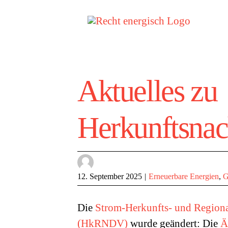
Zum
Inhalt
springen
Aktuelles zu
Herkunftsna
12. September 2025
|
Erneuerbare Energien
,
G
Die
Strom-Herkunfts- und Region
(HkRNDV)
wurde geändert: Die
Ä