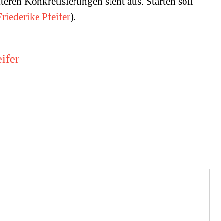
teren Konkretisierungen steht aus. Starten soll
Friederike Pfeifer
).
eifer