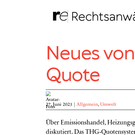
Zum
Inhalt
springen
Neues von
Quote
27. Juni 2025
|
Allgemein
,
Umwelt
Über Emissionshandel, Heizungsge
diskutiert. Das THG-Quotensyste