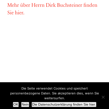
Mehr über Herrn Dirk Buchsteiner finden
Sie hier.
Die Seite verwendet Cookies und speichert
Copyright © Miriam Vollmer 2018-2022 |
Impressum
|
Datenschutz
personenbezogene Daten. Sie akzeptieren dies, wenn Sie
weitersurfen.
X
OK
Nein
Die Datenschutzerklärung finden Sie hier.