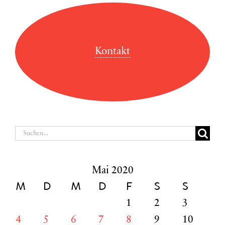
Kontakt
Suche
nach:
Mai 2020
M
D
M
D
F
S
S
1
2
3
4
5
6
7
8
9
10