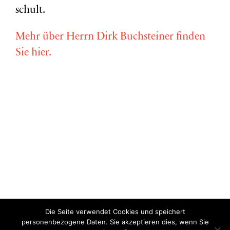
schult.
Mehr über Herrn Dirk Buchsteiner finden
Sie hier.
Die Seite verwendet Cookies und speichert
Copyright © Miriam Vollmer 2018-2022 |
Impressum
|
Datenschutz
personenbezogene Daten. Sie akzeptieren dies, wenn Sie