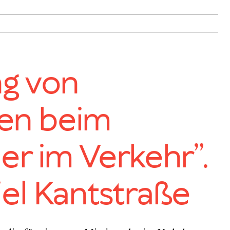
ng von
gen beim
er im Verkehr”.
el Kantstraße