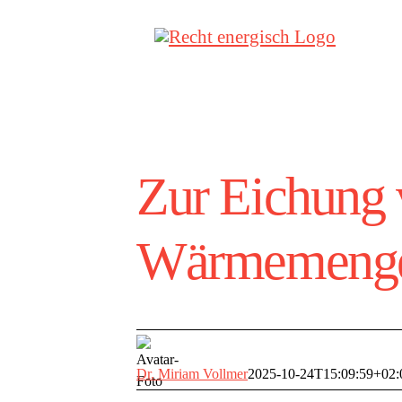
Zum
Inhalt
springen
Zur Eichung
Wärmemenge
Dr. Miriam Vollmer
2025-10-24T15:09:59+02: