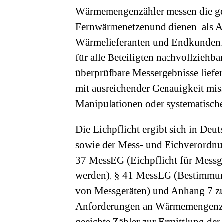
Wärmemengenzähler messen die ge
Fernwärmenetzenund dienen als A
Wärmelieferanten und Endkunden. 
für alle Beteiligten nachvollziehba
überprüfbare Messergebnisse liefern
mit ausreichender Genauigkeit mis
Manipulationen oder systematische
Die Eichpflicht ergibt sich in De
sowie der Mess- und Eichverordnu
37 MessEG (Eichpflicht für Messge
werden), § 41 MessEG (Bestimmung
von Messgeräten) und Anhang 7 zu
Anforderungen an Wärmemengenzähl
geeichte Zähler zur Ermittlung d