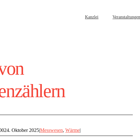
Kanzlei
Veranstaltunge
 von
nzählern
00
24. Oktober 2025
|
Messwesen
,
Wärme
|