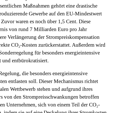
esentlichen Maßnahmen gehört eine drastische
produzierende Gewerbe auf den EU-Mindestwert
 Zuvor waren es noch über 1,5 Cent. Diese
rnis von rund 7 Milliarden Euro pro Jahr
tere Verlängerung der Strompreiskompensation
rekte CO₂-Kosten zurückerstattet. Außerdem wird
Sonderregelung für besonders energieintensive
t und entbürokratisiert.
 Regelung, die besonders energieintensive
n entlasten soll. Dieser Mechanismus richtet
onalen Wettbewerb stehen und aufgrund ihres
rs von den Strompreisschwankungen betroffen
esen Unternehmen, sich von einem Teil der CO₂-
n, indem sie auf eine Deckelung ihrer Stromkosten