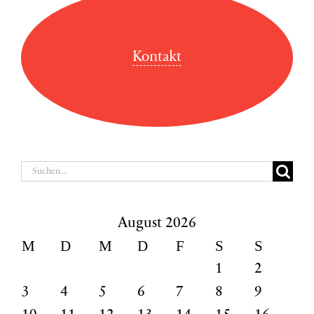
Kontakt
Suche
nach:
August 2026
M
D
M
D
F
S
S
1
2
3
4
5
6
7
8
9