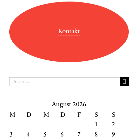
Kontakt
Suche
nach:
August 2026
M
D
M
D
F
S
S
1
2
3
4
5
6
7
8
9