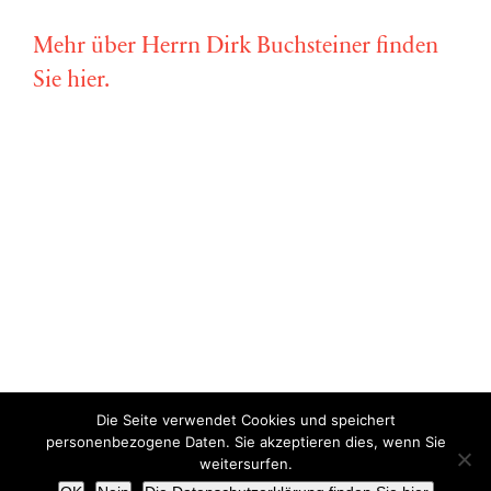
Mehr über Herrn Dirk Buchsteiner finden
Sie hier.
Die Seite verwendet Cookies und speichert
Copyright © Miriam Vollmer 2018-2022 |
Impressum
|
Datenschutz
personenbezogene Daten. Sie akzeptieren dies, wenn Sie
weitersurfen.
X