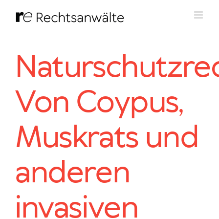
Zum
Inhalt
springen
Naturschutzrec
Von Coypus,
Muskrats und
anderen
invasiven