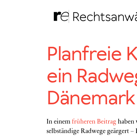
Zum
Inhalt
springen
Planfreie 
ein Radwe
Dänemark
In einem
früheren Beitrag
haben w
selbständige Radwege geärgert – P