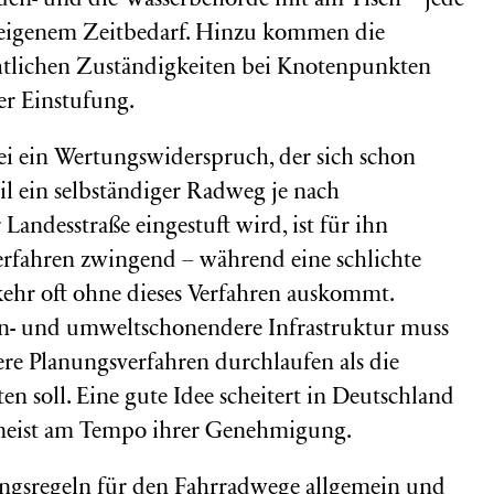
oden- und die Wasserbehörde mit am Tisch – jede
eigenem Zeitbedarf. Hinzu kommen die
chtlichen Zuständigkeiten bei Knotenpunkten
er Einstufung.
ei ein Wertungswiderspruch, der sich schon
l ein selbständiger Radweg je nach
Landesstraße eingestuft wird, ist für ihn
verfahren zwingend – während eine schlichte
ehr oft ohne dieses Verfahren auskommt.
hen- und umweltschonendere Infrastruktur muss
ere Planungsverfahren durchlaufen als die
sten soll. Eine gute Idee scheitert in Deutschland
n meist am Tempo ihrer Genehmigung.
ngsregeln für den Fahrradwege allgemein und