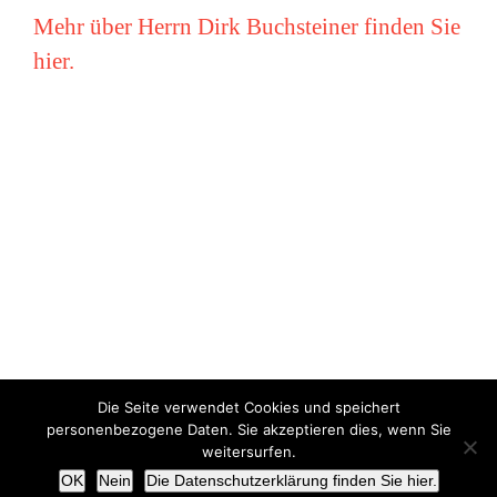
Mehr über Herrn Dirk Buchsteiner finden Sie
hier.
Die Seite verwendet Cookies und speichert
Copyright © Miriam Vollmer 2018-2022 |
Impressum
|
Datenschutz
personenbezogene Daten. Sie akzeptieren dies, wenn Sie
weitersurfen.
X
OK
Nein
Die Datenschutzerklärung finden Sie hier.