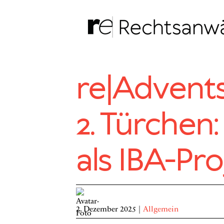
Zum
Inhalt
springen
re|Advents
2. Türchen:
als IBA-Pr
2. Dezember 2025
|
Allgemein